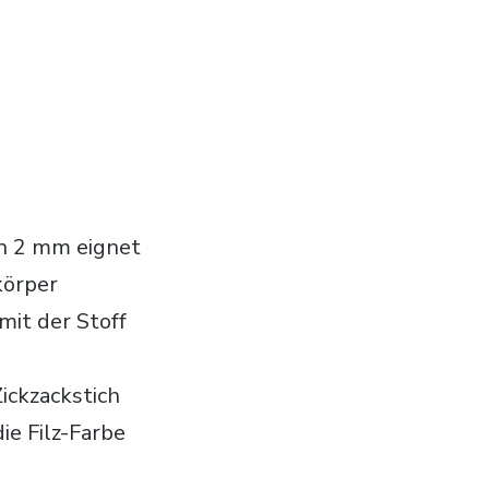
on 2 mm eignet
körper
mit der Stoff
ickzackstich
ie Filz-Farbe