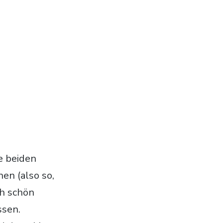
e beiden
en (also so,
ch schön
ssen.