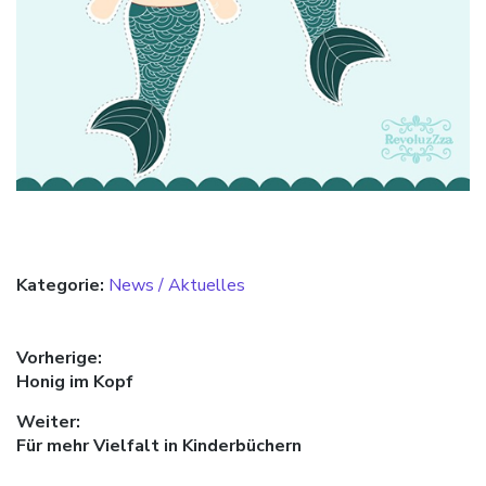
Kategorie:
News / Aktuelles
Beitragsnavigation
Vorherige:
Vorheriger Beitrag:
Honig im Kopf
Weiter:
Nächster Beitrag:
Für mehr Vielfalt in Kinderbüchern