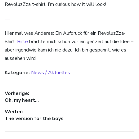
RevoluzZza t-shirt. I’m curious how it will look!
—
Hier mal was Anderes: Ein Aufdruck für ein RevoluzZza-
Shirt.
Birte
brachte mich schon vor einiger zeit auf die Idee –
aber irgendwie kam ich nie dazu. Ich bin gespannt, wie es
aussehen wird.
Kategorie:
News / Aktuelles
Beitragsnavigation
Vorherige:
Vorheriger Beitrag:
Oh, my heart…
Weiter:
Nächster Beitrag:
The version for the boys