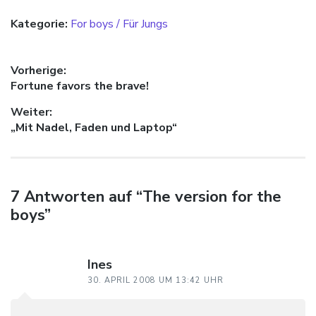
Kategorie:
For boys / Für Jungs
Beitragsnavigation
Vorherige:
Vorheriger Beitrag:
Fortune favors the brave!
Weiter:
Nächster Beitrag:
„Mit Nadel, Faden und Laptop“
7 Antworten auf “The version for the
boys”
Ines
30. APRIL 2008 UM 13:42 UHR