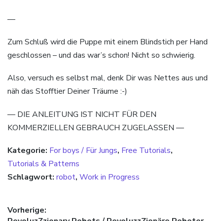
—
Zum Schluß wird die Puppe mit einem Blindstich per Hand
geschlossen – und das war’s schon! Nicht so schwierig.
Also, versuch es selbst mal, denk Dir was Nettes aus und
näh das Stofftier Deiner Träume :-)
— DIE ANLEITUNG IST NICHT FÜR DEN
KOMMERZIELLEN GEBRAUCH ZUGELASSEN —
Kategorie:
For boys / Für Jungs
,
Free Tutorials
,
Tutorials & Patterns
Schlagwort:
robot
,
Work in Progress
Beitragsnavigation
Vorherige:
Vorheriger Beitrag:
RevoluzZzionary Robots / RevoluzzZionäre Roboter