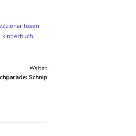
zZzionär lesen
,
kinderbuch
Weiter:
ag:
hparade: Schnip