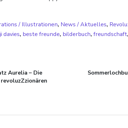
rations / Illustrationen
,
News / Aktuelles
,
Revolu
i davies
,
beste freunde
,
bilderbuch
,
freundschaft
avigation
ag:
tz Aurelia – Die
Nächster Beitr
Sommerlochbuc
 revoluzZzionären