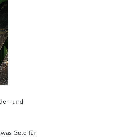
der- und
twas Geld für