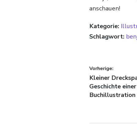
anschauen!
Kategorie:
Illust
Schlagwort:
benj
Beitragsn
Vorherige:
Vorheriger Beitr
Kleiner Dreckspa
Geschichte einer
Buchillustration