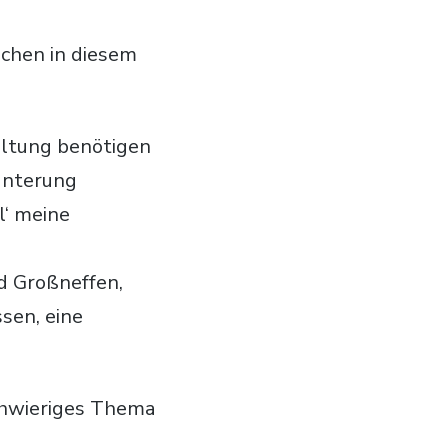
chen in diesem
haltung benötigen
munterung
l‘ meine
nd Großneffen,
sen, eine
schwieriges Thema