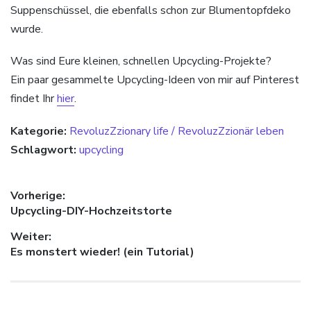
Suppenschüssel, die ebenfalls schon zur Blumentopfdeko
wurde.
Was sind Eure kleinen, schnellen Upcycling-Projekte?
Ein paar gesammelte Upcycling-Ideen von mir auf Pinterest
findet Ihr
hier
.
Kategorie:
RevoluzZzionary life / RevoluzZzionär leben
Schlagwort:
upcycling
Beitragsnavigation
Vorherige:
Vorheriger Beitrag:
Upcycling-DIY-Hochzeitstorte
Weiter:
Nächster Beitrag:
Es monstert wieder! (ein Tutorial)