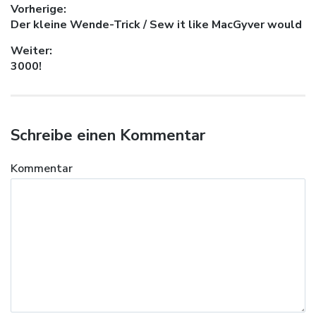
Beitragsnavigation
Vorherige:
Vorheriger Beitrag:
Der kleine Wende-Trick / Sew it like MacGyver would
Weiter:
Nächster Beitrag:
3000!
Schreibe einen Kommentar
Kommentar