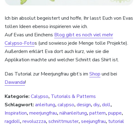
Ich bin absolut begeistert und hoffe, Ihr lasst Euch von Evas
tollen Ideen ebenso inspirieren wie ich.
Auf Evas und Einchens
Blog gibt es noch viel mehr
Calypso-Foto
s (und sowieso jede Menge tolle Projekte).
Außerdem erklärt Eva dort auch kurz, wie sie die
Applikation machte und welcher Schnitt das Shirt ist.
Das Tutorial zur Meerjungfrau gibt’s im
Shop
und bei
Dawanda
!
Kategorie:
Calypso
,
Tutorials & Patterns
Schlagwort:
anleitung
,
calypso
,
design
,
diy
,
doll
,
Inspiration
,
meerjungfrau
,
nähanleitung
,
pattern
,
puppe
,
ragdoll
,
revoluzzza
,
schnittmuster
,
seejungfrau
,
tutorial