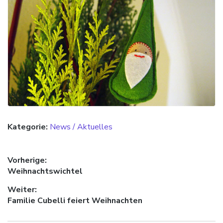
Kategorie:
News / Aktuelles
Beitragsnavigation
Vorherige:
Vorheriger Beitrag:
Weihnachtswichtel
Weiter:
Nächster Beitrag:
Familie Cubelli feiert Weihnachten