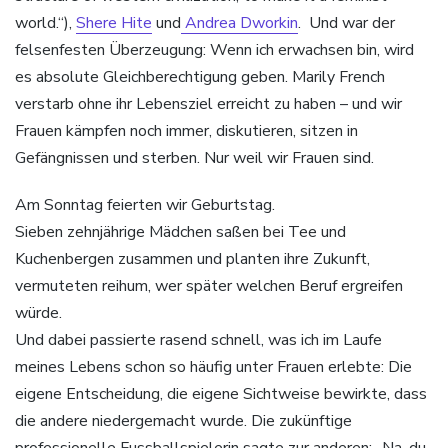
world.“),
Shere Hite
und
Andrea Dworkin
. Und war der
felsenfesten Überzeugung: Wenn ich erwachsen bin, wird
es absolute Gleichberechtigung geben. Marily French
verstarb ohne ihr Lebensziel erreicht zu haben – und wir
Frauen kämpfen noch immer, diskutieren, sitzen in
Gefängnissen und sterben. Nur weil wir Frauen sind.
Am Sonntag feierten wir Geburtstag.
Sieben zehnjährige Mädchen saßen bei Tee und
Kuchenbergen zusammen und planten ihre Zukunft,
vermuteten reihum, wer später welchen Beruf ergreifen
würde.
Und dabei passierte rasend schnell, was ich im Laufe
meines Lebens schon so häufig unter Frauen erlebte: Die
eigene Entscheidung, die eigene Sichtweise bewirkte, dass
die andere niedergemacht wurde. Die zukünftige
professionelle Fussballspielerin sagte zur anderen: „Na, du