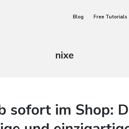
Blog
Free Tutorials
Schlagwort:
nixe
ab sofort im Shop: 
ige und einzigartig