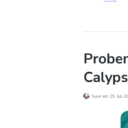
Proben
Calyp
Suse
am
19. Juli 