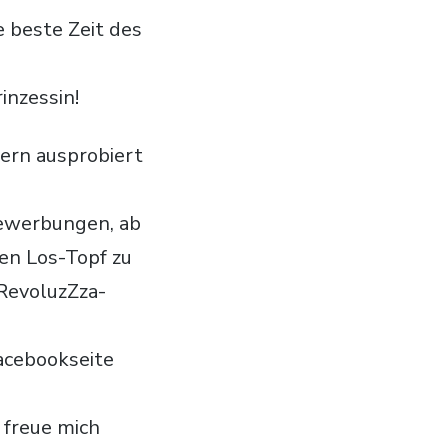
e beste Zeit des
inzessin!
hern ausprobiert
Bewerbungen, ab
en Los-Topf zu
RevoluzZza-
Facebookseite
 freue mich