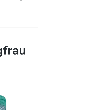
gfrau