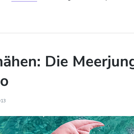
ähen: Die Meerjun
so
2013