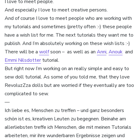
I love to meet people.
And especially I love to meet creative persons.
And of course I love to meet people who are working with
my tutorials and sometimes (pretty often :-) these people
have a wish list for me. The next tutorials they want me to
publish. And I’m absolutely working on these wish lists :-)
There will be a
wolf
soon – as well as an
Anni
,
Anouk
and
Emmi Nilsdotter
tutorial.
But right now I’m working on an really simple and easy to
sew doll tutorial. As some of you told me, that they love
RevoluzZza dolls but are worried if they eventually are too
complicated to sew.
—
Ich liebe es, Menschen zu treffen – und ganz besonders
schön ist es, kreativen Leuten zu begegnen. Beinahe am
allerliebsten treffe ich Menschen, die mit meinen Tutorials
arbeiteten, mir ihre wunderbaren Ergebnisse zeigen und