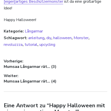
[eigen]artiges Beschützermonster
ist da eine großartige
Idee!
Happy Halloween!
Kategorie:
Långarmar
Schlagwort:
anleitung
,
diy
,
halloween
,
Monster
,
revoluzzza
,
tutorial
,
upcycling
Beitragsnavigation
Vorherige:
Vorheriger Beitrag:
Mumsaa Långarmar rät… (3)
Weiter:
Nächster Beitrag:
Mumsaa Långarmar rät… (4)
Eine Antwort zu “Happy Halloween mit