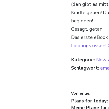
(den gibt es mitt
Kindle geben! D
beginnen!
Gesagt, getan!
Das erste eBook 
Lieblingskissen!
Kategorie:
News 
Schlagwort:
ama
Beitragsn
Vorherige:
Vorheriger Beitr
Plans for today:
Meine Pläne für