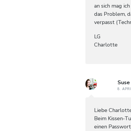
an sich mag ic
das Problem, d
verpasst (Tech
LG
Charlotte
Suse
8. APR
Liebe Charlott
Beim Kissen-Tut
einen Passwor