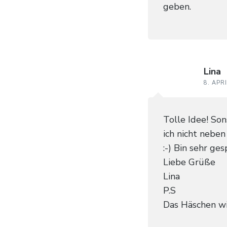
geben.
Lina
8. APR
Tolle Idee! So
ich nicht nebe
:-) Bin sehr ge
Liebe Grüße
Lina
P.S
Das Häschen wir