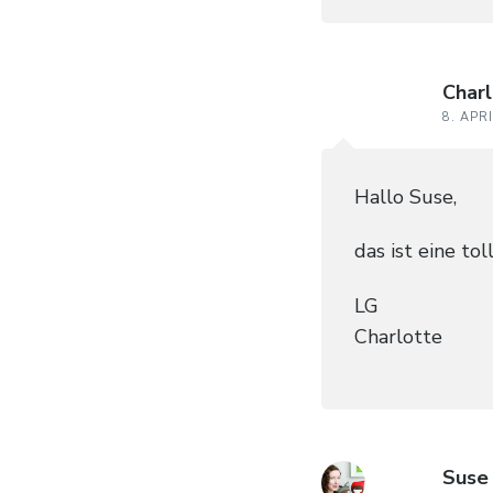
Char
8. APR
Hallo Suse,
das ist eine to
LG
Charlotte
Suse