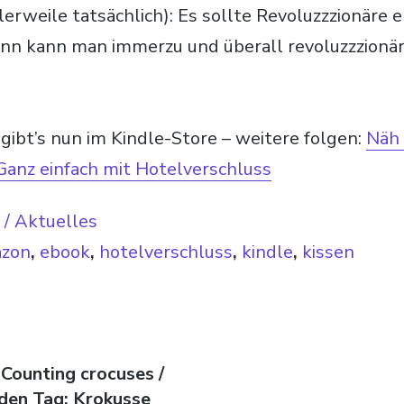
lerweile tatsächlich): Es sollte Revoluzzzionäre 
ann kann man immerzu und überall revoluzzzionä
gibt’s nun im Kindle-Store – weitere folgen:
Näh 
 Ganz einfach mit Hotelverschluss
/ Aktuelles
zon
,
ebook
,
hotelverschluss
,
kindle
,
kissen
avigation
ag:
 Counting crocuses /
 den Tag: Krokusse