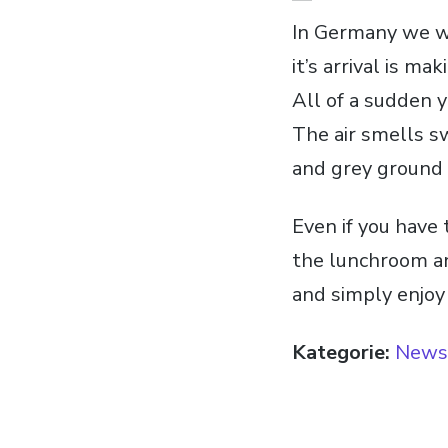
In Germany we we
it’s arrival is m
All of a sudden y
The air smells s
and grey ground
Even if you have
the lunchroom an
and simply enjoy 
Kategorie:
News 