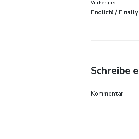
Beitragsn
Vorherige:
Vorheriger Beitr
Endlich! / Finally
Schreibe 
Kommentar