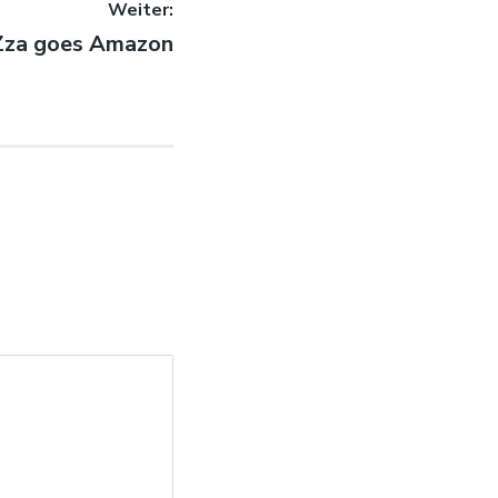
Weiter:
 Beitrag:
Zza goes Amazon