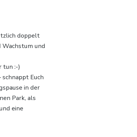
tzlich doppelt
nd Wachstum und
 tun :-)
– schnappt Euch
gspause in der
en Park, als
und eine