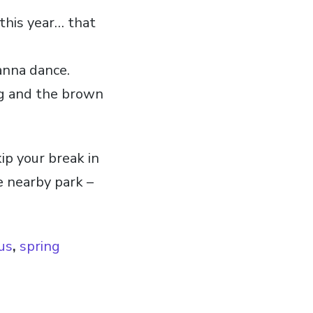
this year… that
anna dance.
ng and the brown
ip your break in
e nearby park –
us
,
spring