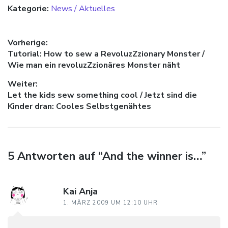
Kategorie:
News / Aktuelles
Beitragsnavigation
Vorherige:
Vorheriger Beitrag:
Tutorial: How to sew a RevoluzZzionary Monster /
Wie man ein revoluzZzionäres Monster näht
Weiter:
Nächster Beitrag:
Let the kids sew something cool / Jetzt sind die
Kinder dran: Cooles Selbstgenähtes
5 Antworten auf “And the winner is…”
Kai Anja
1. MÄRZ 2009 UM 12:10 UHR