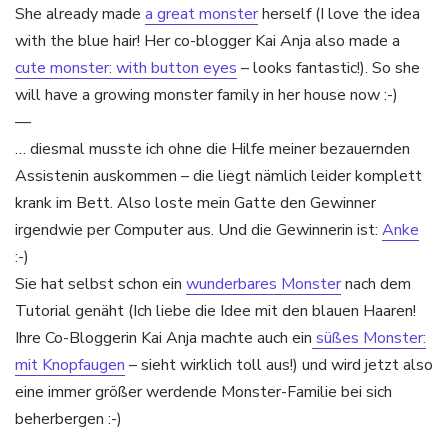
She already made
a great monster
herself (I love the idea
with the blue hair! Her co-blogger Kai Anja also made a
cute monster: with button eyes
– looks fantastic!). So she
will have a growing monster family in her house now :-)
—
… diesmal musste ich ohne die Hilfe meiner bezauernden
Assistenin auskommen – die liegt nämlich leider komplett
krank im Bett. Also loste mein Gatte den Gewinner
irgendwie per Computer aus. Und die Gewinnerin ist:
Anke
:-)
Sie hat selbst schon ein
wunderbares Monster
nach dem
Tutorial genäht (Ich liebe die Idee mit den blauen Haaren!
Ihre Co-Bloggerin Kai Anja machte auch ein
süßes Monster:
mit Knopfaugen
– sieht wirklich toll aus!) und wird jetzt also
eine immer größer werdende Monster-Familie bei sich
beherbergen :-)